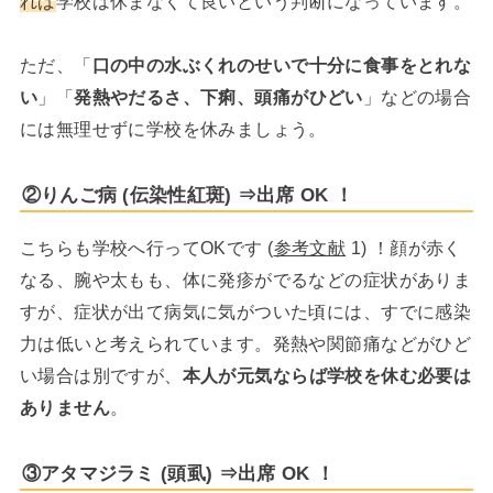
れば
学校は休まなくて良いという判断になっています。
ただ、「
口の中の水ぶくれのせいで十分に食事をとれな
い
」「
発熱やだるさ、下痢、頭痛がひどい
」などの場合
には無理せずに学校を休みましょう。
②りんご病 (伝染性紅斑) ⇒出席 OK ！
こちらも学校へ行ってOKです (
参考文献
1) ！顔が赤く
なる、腕や太もも、体に発疹がでるなどの症状がありま
すが、症状が出て病気に気がついた頃には、すでに感染
力は低いと考えられています。発熱や関節痛などがひど
い場合は別ですが、
本人が元気ならば学校を休む必要は
ありません
。
③アタマジラミ (頭虱) ⇒出席 OK ！