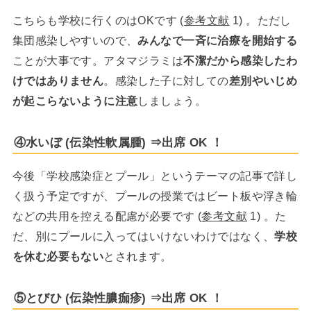
こちらも学校に行くのはOKです (
参考文献
1) 。ただし
集団感染しやすいので、
みんなで一斉に治療を開始する
ことが大事です。アタマジラミは
不潔だから感染したわ
けではありません
。感染した子に対しての
差別やいじめ
が起こらないように注意
しましょう。
④水いぼ (伝染性軟属腫) ⇒出席 OK ！
今後「学校感染症とプール」というテーマの記事で詳し
く扱う予定ですが、プールの授業ではビート板や浮き輪
などの共用を控える配慮が必要です (
参考文献
1) 。た
だ、別にプールに入ってはいけないわけではなく、
学校
を休む必要もない
とされます。
⑤とびひ (伝染性膿痂疹) ⇒出席 OK ！