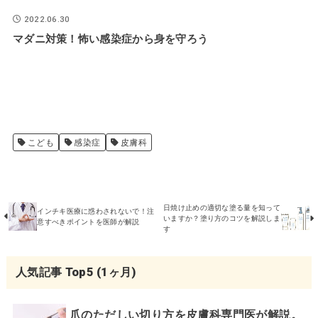
と
2022.06.30
マダニ対策！怖い感染症から身を守ろう
こども
感染症
皮膚科
日焼け止めの適切な塗る量を知って
インチキ医療に惑わされないで！注
いますか？塗り方のコツを解説しま
意すべきポイントを医師が解説
す
人気記事 Top5 (1ヶ月)
爪のただしい切り方を皮膚科専門医が解説。