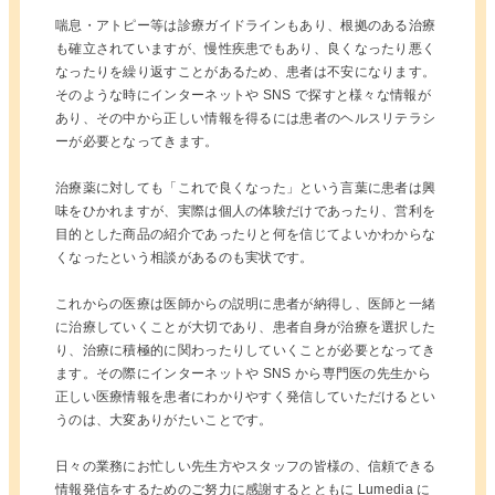
喘息・アトピー等は診療ガイドラインもあり、根拠のある治療
も確立されていますが、慢性疾患でもあり、良くなったり悪く
なったりを繰り返すことがあるため、患者は不安になります。
そのような時にインターネットや SNS で探すと様々な情報が
あり、その中から正しい情報を得るには患者のヘルスリテラシ
ーが必要となってきます。
治療薬に対しても「これで良くなった」という言葉に患者は興
味をひかれますが、実際は個人の体験だけであったり、営利を
目的とした商品の紹介であったりと何を信じてよいかわからな
くなったという相談があるのも実状です。
これからの医療は医師からの説明に患者が納得し、医師と一緒
に治療していくことが大切であり、患者自身が治療を選択した
り、治療に積極的に関わったりしていくことが必要となってき
ます。その際にインターネットや SNS から専門医の先生から
正しい医療情報を患者にわかりやすく発信していただけるとい
うのは、大変ありがたいことです。
日々の業務にお忙しい先生方やスタッフの皆様の、信頼できる
情報発信をするためのご努力に感謝するとともに Lumedia に