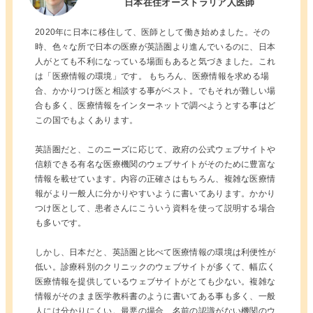
日本在住オーストラリア人医師
2020年に日本に移住して、医師として働き始めました。その
時、色々な所で日本の医療が英語圏より進んでいるのに、日本
人がとても不利になっている場面もあると気づきました。これ
は「医療情報の環境」です。 もちろん、医療情報を求める場
合、かかりつけ医と相談する事がベスト。でもそれが難しい場
合も多く、医療情報をインターネットで調べようとする事はど
この国でもよくあります。
英語圏だと、このニーズに応じて、政府の公式ウェブサイトや
信頼できる有名な医療機関のウェブサイトがそのために豊富な
情報を載せています。内容の正確さはもちろん、複雑な医療情
報がより一般人に分かりやすいように書いてあります。かかり
つけ医として、患者さんにこういう資料を使って説明する場合
も多いです。
しかし、日本だと、英語圏と比べて医療情報の環境は利便性が
低い。診療科別のクリニックのウェブサイトが多くて、幅広く
医療情報を提供しているウェブサイトがとても少ない。複雑な
情報がそのまま医学教科書のように書いてある事も多く、一般
人には分かりにくい。最悪の場合、名前の認識がない機関のウ