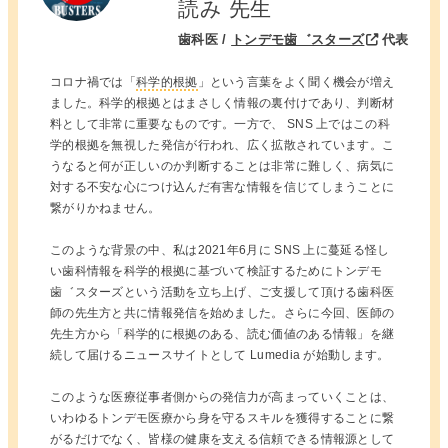
読み 先生
歯科医 /
トンデモ歯゛スターズ
代表
コロナ禍では「
科学的根拠
」という言葉をよく聞く機会が増え
ました。科学的根拠とはまさしく情報の裏付けであり、判断材
料として非常に重要なものです。一方で、 SNS 上ではこの科
学的根拠を無視した発信が行われ、広く拡散されています。こ
うなると何が正しいのか判断することは非常に難しく、病気に
対する不安な心につけ込んだ有害な情報を信じてしまうことに
繋がりかねません。
このような背景の中、私は2021年6月に SNS 上に蔓延る怪し
い歯科情報を科学的根拠に基づいて検証するためにトンデモ
歯゛スターズという活動を立ち上げ、ご支援して頂ける歯科医
師の先生方と共に情報発信を始めました。さらに今回、医師の
先生方から「科学的に根拠のある、読む価値のある情報」を継
続して届けるニュースサイトとして Lumedia が始動します。
このような医療従事者側からの発信力が高まっていくことは、
いわゆるトンデモ医療から身を守るスキルを獲得することに繋
がるだけでなく、皆様の健康を支える信頼できる情報源として