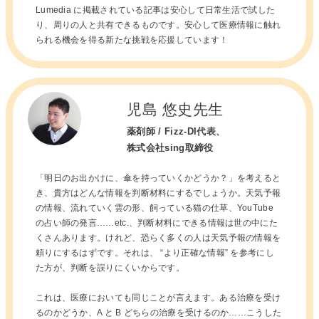
Lumedia に掲載されている記事は安心して日常生活で試した
り、周りの人と共有できるものです。安心して医療情報に触れ
られる機会を得る新たな挑戦を応援しています！
児島 悠史先生
薬剤師
/
Fizz-DI代表
、
株式会社sing取締役
「明日のお出かけに、傘を持っていくかどうか？」を考えると
き、貴方はどんな情報を判断材料にするでしょうか。天気予報
の情報、流れていく雲の形、飼っている猫の仕草、YouTube
の占い師の発言……etc.、判断材料にできる情報は世の中にた
くさんあります。けれど、恐らく多くの人は天気予報の情報を
頼りにするはずです。それは、 “より正確な情報” を参考にし
た方が、判断を誤りにくいからです。
これは、医療においても同じことが言えます。ある治療を受け
るのかどうか、A と B どちらの治療を受けるのか……こうした